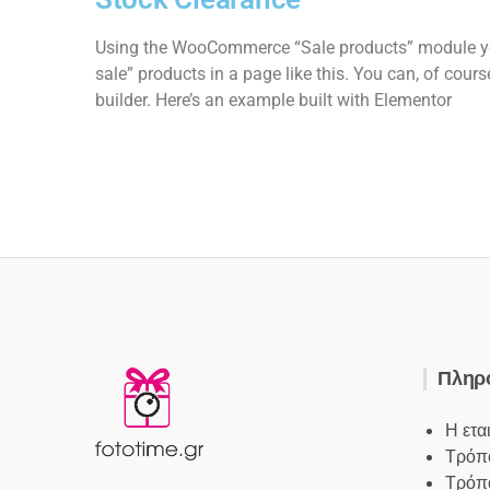
Using the WooCommerce “Sale products” module yo
sale” products in a page like this. You can, of cours
builder. Here’s an example built with Elementor
Πληρ
Η ετα
Τρόπο
Τρόπ