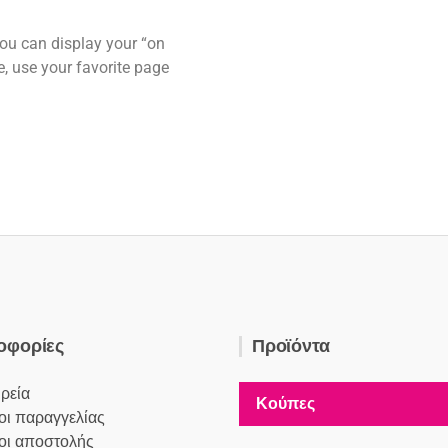
ω
ν
u can display your “on
:
e, use your favorite page
οφορίες
Προϊόντα
ιρεία
Κούπες
ι παραγγελίας
οι αποστολής