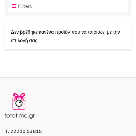
ν
α
Filters
τ
ς
ω
ν
:
Δεν βρέθηκε κανένα προϊόν που να ταιριάζει με την
επιλογή σας.
T. 22210 53815