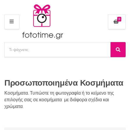
0
Μ
Ε
Ν
Ο
Α
Ύ
ν
Α
Ό
α
ν
ν
α
ζ
ο
ζ
ή
μ
ή
τ
α
Προσωποποιημένα Κοσμήματα
τ
η
κ
η
σ
α
σ
Κοσμήματα. Τυπώστε τη φωτογραφία ή το κείμενο της
η
τ
η
επιλογής σας σε κοσμήματα με διάφορα σχέδια και
π
η
χρώματα.
ρ
γ
ο
ο
ϊ
ρ
ό
ί