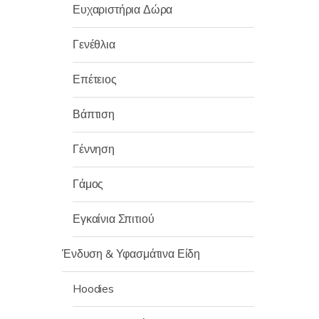
Ευχαριστήρια Δώρα
Γενέθλια
Επέτειος
Βάπτιση
Γέννηση
Γάμος
Εγκαίνια Σπιτιού
Ένδυση & Υφασμάτινα Είδη
Hoodies