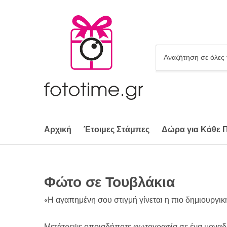
Ό
ν
ο
μ
α
κ
α
Αρχική
Έτοιμες Στάμπες
Δώρα για Κάθε 
τ
η
γ
ο
Φώτο σε Τουβλάκια
ρ
ί
«Η αγαπημένη σου στιγμή γίνεται η πιο δημιουργικ
α
ς