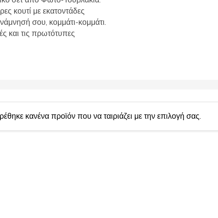
ικό σετ από Φωτο-Τουβλάκια.
ω
ες κουτί με εκατοντάδες
ν
:
 ανάμνησή σου, κομμάτι-κομμάτι.
ές και τις πρωτότυπες
ρέθηκε κανένα προϊόν που να ταιριάζει με την επιλογή σας.