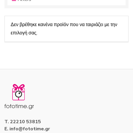
ν
α
τ
ς
ω
ν
Δεν βρέθηκε κανένα προϊόν που να ταιριάζει με την
:
επιλογή σας.
T. 22210 53815
E. info@fototime.gr