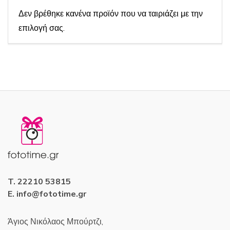
ν
α
Δεν βρέθηκε κανένα προϊόν που να ταιριάζει με την
τ
ς
επιλογή σας.
ω
ν
:
T. 22210 53815
E. info@fototime.gr
Άγιος Νικόλαος Μπούρτζι,