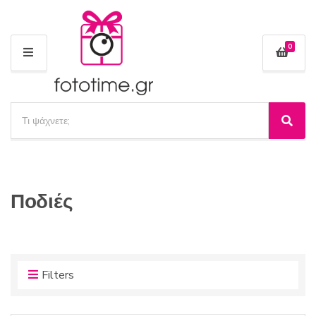
0
Μ
Ε
Ν
Ο
Α
Ύ
ν
Α
Ό
α
ν
ν
α
ζ
ο
ζ
ή
μ
ή
τ
α
Ποδιές
τ
η
κ
η
σ
α
σ
η
τ
η
π
η
ρ
γ
Filters
ο
ο
ϊ
ρ
ό
ί