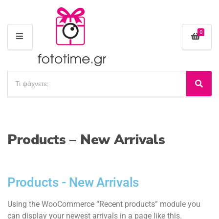
0
Μ
Ε
Ν
Ο
Α
Ύ
ν
Α
Ό
α
ν
ν
α
ζ
ο
ζ
ή
μ
ή
τ
α
Products – New Arrivals
τ
η
κ
η
σ
α
σ
η
τ
η
π
η
Products - New Arrivals
ρ
γ
ο
ο
ϊ
Using the WooCommerce “Recent products” module you
ρ
ό
can display your newest arrivals in a page like this.
ί