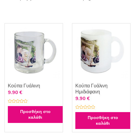
ν
α
τ
ς
ω
ν
:
Κούπα Γυάλινη
Κούπα Γυάλινη
Ημιδιάφανη
9.90
€
9.90
€
Β
α
Προσθήκη στο
Β
θ
α
καλάθι
μ
Προσθήκη στο
θ
ο
καλάθι
μ
λ
ο
ο
λ
γ
ο