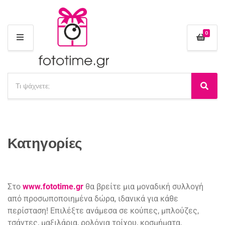
0
Μ
Ε
Ν
Ο
Α
Ύ
ν
Α
Ό
α
ν
ν
α
ζ
ο
ζ
ή
μ
ή
τ
α
Κατηγορίες
τ
η
κ
η
σ
α
σ
η
τ
η
π
η
Στο
www.fototime.gr
θα βρείτε μια μοναδική συλλογή
ρ
γ
ο
από προσωποποιημένα δώρα, ιδανικά για κάθε
ο
ϊ
περίσταση! Επιλέξτε ανάμεσα σε κούπες, μπλούζες,
ρ
ό
ί
τσάντες, μαξιλάρια, ρολόγια τοίχου, κοσμήματα,