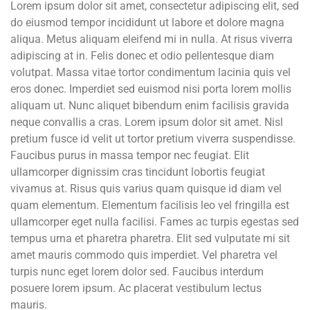
Lorem ipsum dolor sit amet, consectetur adipiscing elit, sed
ν
α
do eiusmod tempor incididunt ut labore et dolore magna
τ
ς
aliqua. Metus aliquam eleifend mi in nulla. At risus viverra
ω
ν
adipiscing at in. Felis donec et odio pellentesque diam
:
volutpat. Massa vitae tortor condimentum lacinia quis vel
eros donec. Imperdiet sed euismod nisi porta lorem mollis
aliquam ut. Nunc aliquet bibendum enim facilisis gravida
neque convallis a cras. Lorem ipsum dolor sit amet. Nisl
pretium fusce id velit ut tortor pretium viverra suspendisse.
Faucibus purus in massa tempor nec feugiat. Elit
ullamcorper dignissim cras tincidunt lobortis feugiat
vivamus at. Risus quis varius quam quisque id diam vel
quam elementum. Elementum facilisis leo vel fringilla est
ullamcorper eget nulla facilisi. Fames ac turpis egestas sed
tempus urna et pharetra pharetra. Elit sed vulputate mi sit
amet mauris commodo quis imperdiet. Vel pharetra vel
turpis nunc eget lorem dolor sed. Faucibus interdum
posuere lorem ipsum. Ac placerat vestibulum lectus
mauris.