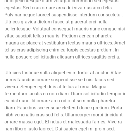
odio pellentesque diam volutpat commodo sed egestas
egestas. Sed cras ornare arcu dui vivamus arcu felis.
Pulvinar neque laoreet suspendisse interdum consectetur.
Ultrices gravida dictum fusce ut placerat orci nulla
pellentesque. Volutpat consequat mauris nunc congue nisi
vitae suscipit tellus mauris. Pretium aenean pharetra
magna ac placerat vestibulum lectus mauris ultrices. Amet
tellus cras adipiscing enim eu turpis egestas pretium. In
nulla posuere sollicitudin aliquam ultrices sagittis orci a.
Ultricies tristique nulla aliquet enim tortor at auctor. Vitae
purus faucibus ornare suspendisse sed nisi lacus sed
viverra. Semper eget duis at tellus at urna. Magna
fermentum iaculis eu non diam. Diam sollicitudin tempor id
eu nisl nunc. Id ornare arcu odio ut sem nulla pharetra
diam. Faucibus scelerisque eleifend donec pretium. Porta
nibh venenatis cras sed felis. Ullamcorper morbi tincidunt
ornare massa eget. Et netus et malesuada fames. Viverra
nam libero justo laoreet. Dui sapien eget mi proin sed.