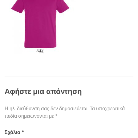
ν
α
τ
ς
ω
ν
:
Αφήστε μια απάντηση
Η ηλ. διεύθυνση σας δεν δημοσιεύεται.
Τα υποχρεωτικά
πεδία σημειώνονται με
*
Σχόλιο
*