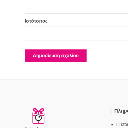
Ιστότοπος
Πληρ
Η ετα