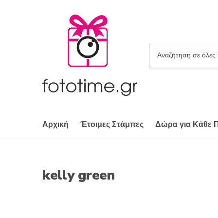
Ό
ν
ο
μ
α
κ
α
Αρχική
Έτοιμες Στάμπες
Δώρα για Κάθε 
τ
η
γ
ο
kelly green
ρ
ί
α
ς