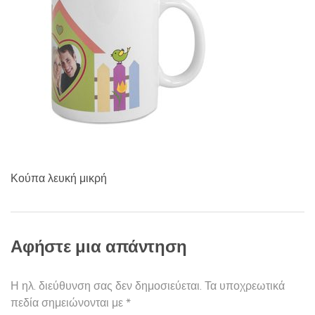
ν
α
τ
ς
ω
ν
:
Κούπα λευκή μικρή
Αφήστε μια απάντηση
Η ηλ. διεύθυνση σας δεν δημοσιεύεται.
Τα υποχρεωτικά
πεδία σημειώνονται με
*