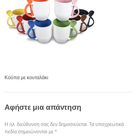
ν
α
τ
ς
ω
ν
:
Κούπα με κουταλάκι
Αφήστε μια απάντηση
Η ηλ. διεύθυνση σας δεν δημοσιεύεται.
Τα υποχρεωτικά
πεδία σημειώνονται με
*